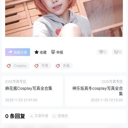
0
0
海报分享
收藏
举报
Cosplay
写真
水淼
COS写真专区
COS写真专区
麻花酱Cosplay写真全合集
神乐坂真冬cosplay写真全合
集
2025-1-23 21:41:50
2025-1-25 12:13:20
0 条回复
文章作者
管理员
A
M