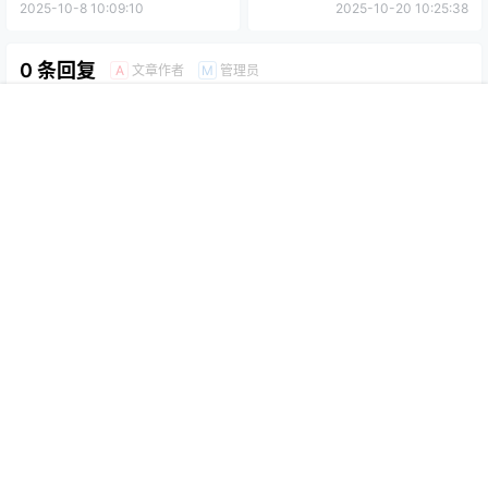
2025-10-8 10:09:10
2025-10-20 10:25:38
0 条回复
文章作者
管理员
A
M
欢迎您，新朋友，感谢参与互动！
确认修改
首页
搜索
菜单
我的
您必须登录或注册以后才能发表评论
登录
提交
暂无讨论，说说你的看法吧