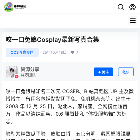
咬一口兔娘Cosplay最新写真合集
0
COS写真专区
25年10月18日
资源分享
关注
私信
官方团队
咬一口兔娘是知名二次元 COSER、B 站舞蹈区 UP 主及微
博博主，曾用名包括黏黏团子兔、兔叽桃奈奈等。出生于
2003 年 12 月 25 日，湖北人，摩羯座。全网粉丝超百
万，作品以清纯面容、0.6 腰臀比和 “体操服热舞” 为标
志。
脸型为精致瓜子脸，皮肤白皙，五官分明，戴圆框眼镜显