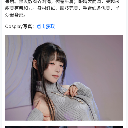
呆萌。黑发散着齐刘海，微卷垂肩；眼睛大而圆，笑起来
甜美有亲和力。身材纤细，腰肢完美，手臂线条优美，呈
沙漏身形。
Cosplay写真：
点击获取