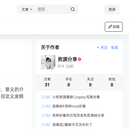
文章
登录
投稿
关于作者
关注
私信
资源分享
初中
Lv2
文章
评论
关注
粉丝
31
0
0
0
途、意义的介
了自定义金额
[文章]
小和甜酒最新Cosplay写真合集
。
[文章]
寂静岭F各种mod合集
[文章]
各种好看的引导页发布页源码分享
[文章]
英雄连2最新中文汉化补丁