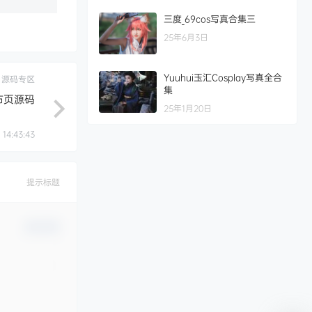
三度_69cos写真合集三
25年6月3日
Yuuhui玉汇Cosplay写真全合
源码专区
集
布页源码
25年1月20日
 14:43:43
提示标题
确认修改