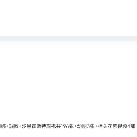
捆绑+調教+沙恩霍斯特旗袍共196张+动图3张+相关花絮视频4部