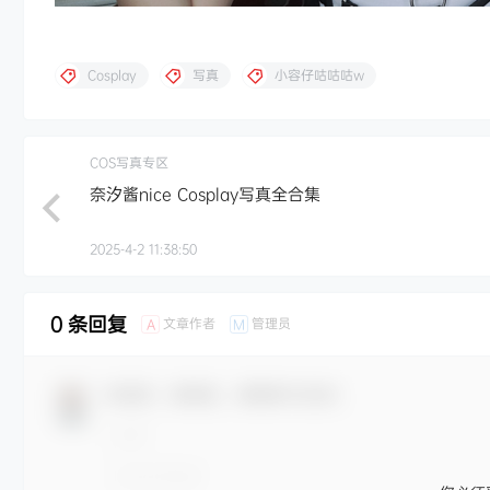
Cosplay
写真
小容仔咕咕咕w
COS写真专区
奈汐酱nice Cosplay写真全合集
2025-4-2 11:38:50
0 条回复
文章作者
管理员
A
M
欢迎您，新朋友，感谢参与互动！