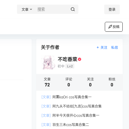
文章
登录
投稿
关于作者
关注
私信
不吃香菜
初中
Lv2
文章
评论
关注
粉丝
72
0
0
0
[文章]
阿薰kaOri cos写真合集一
[文章]
阿九从不咕咕[九言]cos写真合集
[文章]
阿半今天很开心cos写真合集一
[文章]
羽生三未cos写真合集二