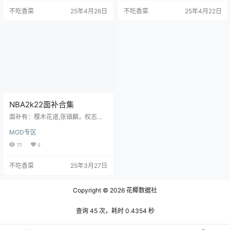
不吃香菜
25年4月26日
不吃香菜
25年4月22日
NBA2k22面补合集
面补有：樱木花道,张镇麟，权志
龙，曹芳， 武器大史，精灵宝可梦
MOD专区
队系列，C罗， 周琦，蝙蝠侠，圣
诞老人，路飞，科比女儿 樱木花
77
0
道，龙朱面补合集，等等更多面补
获取地址：点击获取
不吃香菜
25年3月27日
Copyright © 2026
花椰数据社
查询 45 次，耗时 0.4354 秒