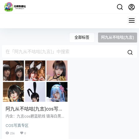
全部标签
阿九从不咕咕[九言]
阿九从不咕咕[九言]cos写真
合集
内含：九言cos碧蓝航线 镇海白黒双
人(&喜茶苍苍子)+甘雨+胡桃+剑圣
COS写真专区
的秘诀+竞泳+卡芙卡+雷姆+卯月桃
子+阮梅+太太+停云+NIKKE 胜利女
236
0
神 拉毗共412张+相关花絮视频24部