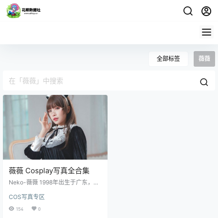
全部标签
薇薇
薇薇 Cosplay写真全合集
Neko-薇薇 1998年出生于广东，Co
ser、微博网红、动漫博主，喜欢美
COS写真专区
少女，平时以角色扮演为主，也接
搬砖合作。 获取地址:点击获取
154
0