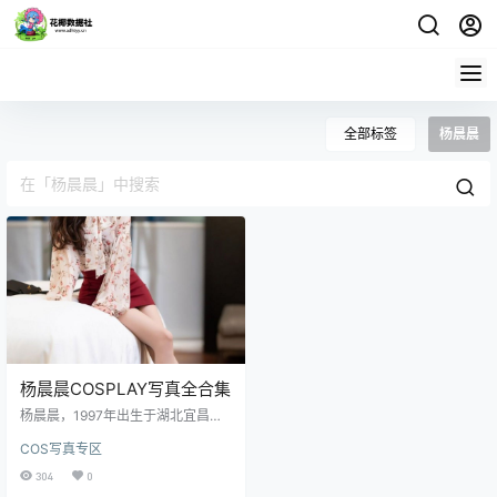
全部标签
杨晨晨
杨晨晨COSPLAY写真全合集
杨晨晨，1997年出生于湖北宜昌，
身高164公分，体重43公斤，内地
COS写真专区
第一平面模特，就职于湖北星之路
文化发展有限公司 获取地址：点击
304
0
获取