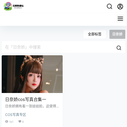
全部标签
日奈娇
日奈娇cos写真合集一
日奈娇拥有着一张娃娃脸，这使得
她在众多cosplay爱好者的作品中脱
COS写真专区
颖而出。她为角色扮演付出了大量
心血，投入了大量时间和精力在化
161
0
妆和服装上，致力于还原游戏或动