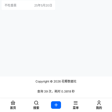
漫中角色的细节，给观众呈现出更
不吃香菜
25年5月20日
加真实的视觉体验。如今，她在社
交媒体上拥有超过20万的粉丝，得
到了众多网友的喜爱和支持。 图集
地址：点击获取
Copyright © 2026
花椰数据社
查询 39 次，耗时 0.3818 秒
首页
搜索
菜单
我的