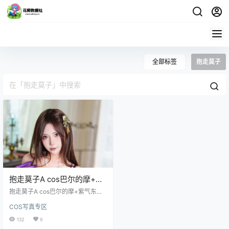
全部标签
抱走莫子
抱走莫子A cos巴尔的摩+紫
气东来写真+视频
抱走莫子A cos巴尔的摩+紫气东来
写真+视频 获取地址：点击获取 内
COS写真专区
含：抱走莫子cos巴尔的摩+紫气东
来共128张+相关花絮视频13部
132
0