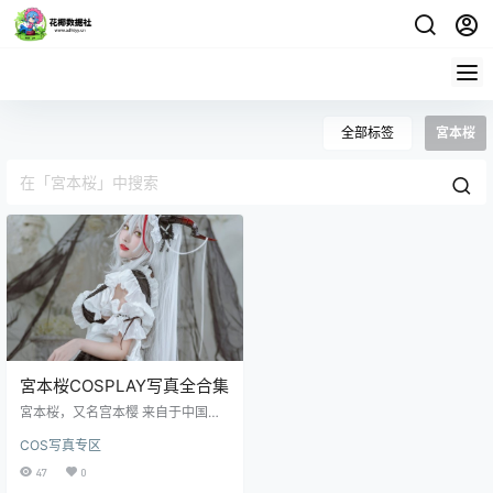
全部标签
宮本桜
宮本桜COSPLAY写真全合集
宮本桜，又名宫本樱 来自于中国广
州作为一位动漫博主和忍野忍的单
COS写真专区
推人 宮本桜的表现令人赞叹不已 她
以角色扮演为主，其Cos还原度令人
47
0
惊艳 获取地址：点击获取