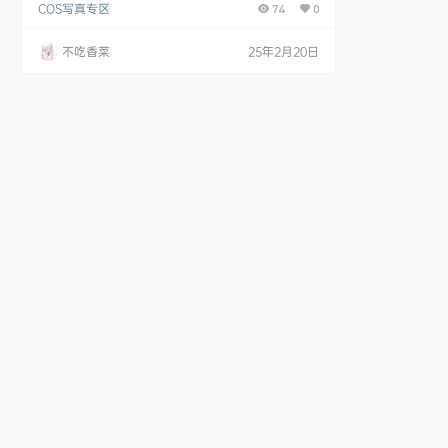
COS写真专区
品席卷了二次元爱好者的心。 获取地址：点击获取
74
0
不吃香菜
25年2月20日